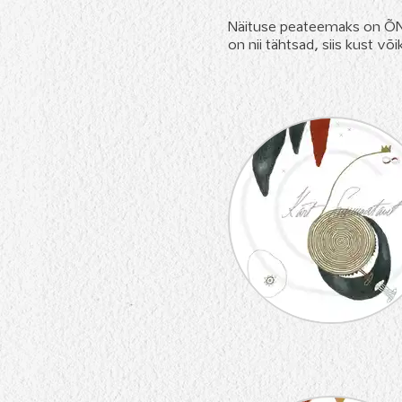
Näituse peateemaks on ÕNN
on nii tähtsad, siis kust võ