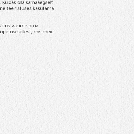
a. Kuidas olla samaaegselt
õnne teenistuses kasutama
levikus vajame oma
 õpetusi sellest, mis meid