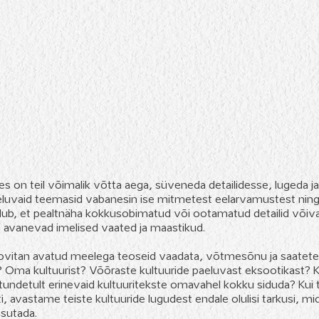
es on teil võimalik võtta aega, süveneda detailidesse, lugeda j
aeluvaid teemasid vabanesin ise mitmetest eelarvamustest ning l
dub, et pealtnäha kokkusobimatud või ootamatud detailid võiva
 avanevad imelised vaated ja maastikud.
ovitan avatud meelega teoseid vaadata, võtmesõnu ja saatetek
Oma kultuurist? Võõraste kultuuride paeluvast eksootikast? Ku
ustundetult erinevaid kultuuritekste omavahel kokku siduda? Kui
i, avastame teiste kultuuride lugudest endale olulisi tarkusi, mi
asutada.