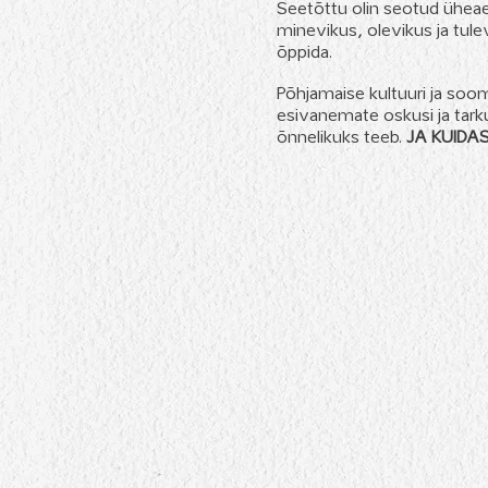
Seetõttu olin seotud üheaeg
minevikus, olevikus ja tul
õppida.
Põhjamaise kultuuri ja soo
esivanemate oskusi ja tarku
õnnelikuks teeb.
JA KUIDA