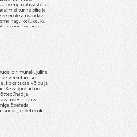
Soome-ugri rahvastel on
ailm ei tunne piire ja
See ei ole arusaadav
ema nagu kelluke, kui
tub koos kuulajaga.
mudel on munakujuline.
nade veeretamise
e, koksitakse võidu ja
ine. Kevadpühad on
võttepühad ja
avaruses hõljuval
itmiga õpetada
isundit, millel ei ole