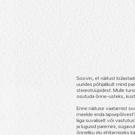
Soovin, et näitust külastad
uurides põhjalikult mind p
stereotüüpidest. Mulle tun
osutuda õnne-usteks, kust
Enne näituse vaatamist so
meelde enda lapsepõlvest? 
liiga suvaliselt või vastut
ja lugusid paremini, sügavut
õnneliku elu ehitamiseks k