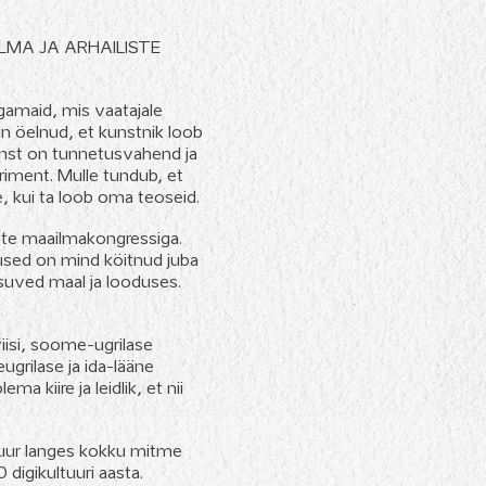
MA JA ARHAILISTE
agamaid, mis vaatajale
n öelnud, et kunstnik loob
Kunst on tunnetusvahend ja
riment. Mulle tundub, et
, kui ta loob oma teoseid.
aste maailmakongressiga.
tused on mind köitnud juba
 suved maal ja looduses.
isi, soome-ugrilase
grilase ja ida-lääne
kiire ja leidlik, et nii
suur langes kokku mitme
digikultuuri aasta.