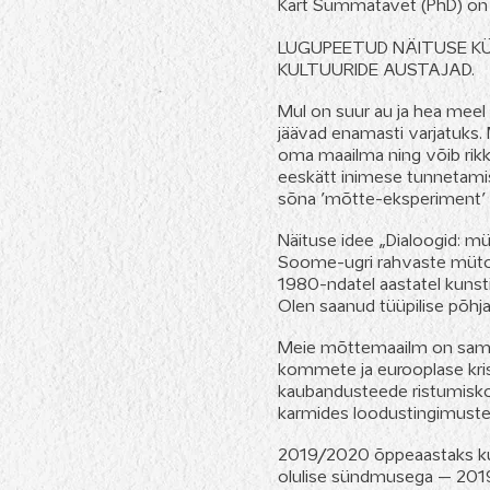
Kärt Summatavet (PhD) on e
LUGUPEETUD NÄITUSE K
KULTUURIDE AUSTAJAD.
Mul on suur au ja hea meel 
jäävad enamasti varjatuks.
oma maailma ning võib rikk
eeskätt inimese tunnetami
sõna ’mõtte-eksperiment’ a
Näituse idee „Dialoogid: mü
Soome-ugri rahvaste mütolo
1980-ndatel aastatel kunst
Olen saanud tüüpilise põhj
Meie mõttemaailm on samaa
kommete ja eurooplase kris
kaubandusteede ristumiskoha
karmides loodustingimustes
2019/2020 õppeaastaks kut
olulise sündmusega – 2019 o