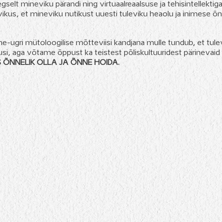
selt mineviku pärandi ning virtuaalreaalsuse ja tehisintellektig
evikus, et mineviku nutikust uuesti tuleviku heaolu ja inimese 
me-ugri mütoloogilise mõtteviisi kandjana mulle tundub, et tu
si, aga võtame õppust ka teistest põliskultuuridest pärinevaid
S ÕNNELIK OLLA JA ÕNNE HOIDA.