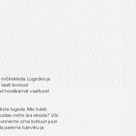
a mõtiskleda. Lugedes ja
aialt levinud
d hoolikamal vaatlusel
ste lugeda. Mis tuleb
idas mitte ära eksida? Või
 tunneme oma kultuuri juuri
da parema tuleviku ja