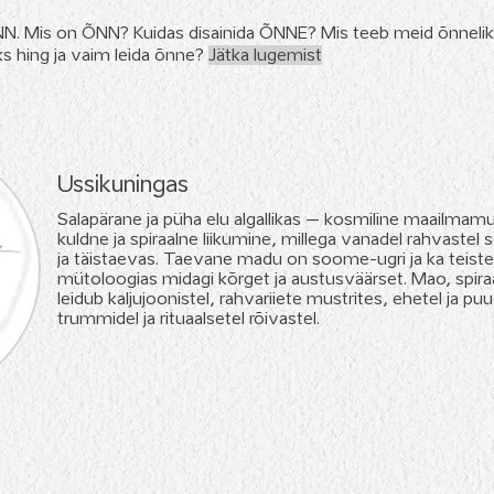
. Mis on ÕNN? Kuidas disainida ÕNNE? Mis teeb meid õnneliku
iks hing ja vaim leida õnne?
J
ätka lugemist
Ussikuningas
Salapärane ja püha elu algallikas – kosmiline maailmamu
kuldne ja spiraalne liikumine, millega vanadel rahvaste
ja täistaevas. Taevane madu on soome-ugri ja ka teist
mütoloogias midagi kõrget ja austusväärset. Mao, spiraali
leidub kaljujoonistel, rahvariiete mustrites, ehetel ja 
trummidel ja rituaalsetel rõivastel.