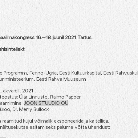
vet
aailmakongress 16.–18. juunil 2021 Tartus
hisintellekt
rogramm, Fenno-Ugria, Eesti Kultuurkapital, Eesti Rahvuskult
uriministeerium, Eesti Rahva Muuseum
s, akvarell, 2021
 teostus: Ülar Linnuste, Raimo Papper
, raamimine:
JOON STUUDIO OÜ
roo, Dr. Merry Bullock
 raamitud kujul võimalik eksponeerida ja ka tellida.
 näitusekutse esitamiseks palume võtta ühendust: