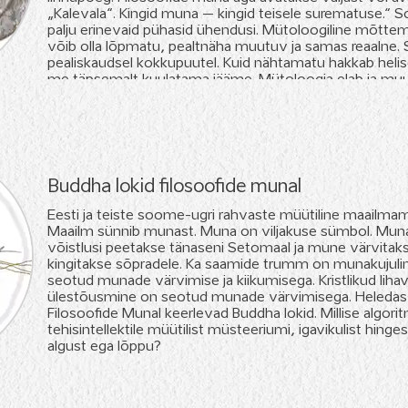
„Kalevala“. Kingid muna – kingid teisele surematuse.“ 
palju erinevaid pühasid ühendusi. Mütoloogiline mõttema
võib olla lõpmatu, pealtnäha muutuv ja samas reaalne. 
pealiskaudsel kokkupuutel. Kuid nähtamatu hakkab helis
me täpsemalt kuulatama jääme. Mütoloogia elab ja muu
Buddha lokid filosoofide munal
Eesti ja teiste soome-ugri rahvaste müütiline maailma
Maailm sünnib munast. Muna on viljakuse sümbol. Mu
võistlusi peetakse tänaseni Setomaal ja mune värvitaks
kingitakse sõpradele. Ka saamide trumm on munakujul
seotud munade värvimise ja kiikumisega. Kristlikud liha
ülestõusmine on seotud munade värvimisega. Heledas 
Filosoofide Munal keerlevad Buddha lokid. Millise algor
tehisintellektile müütilist müsteeriumi, igavikulist hingese
algust ega lõppu?