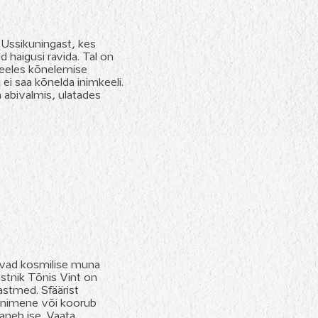
 Ussikuningast, kes
d haigusi ravida. Tal on
ukeeles kõnelemise
ei saa kõnelda inimkeeli.
a abivalmis, ulatades
lavad kosmilise muna
nstnik Tõnis Vint on
astmed. Sfäärist
 inimene või koorub
aneb ise. Vaata