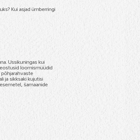
ks? Kui asjad ümberringi
na. Ussikuningas kui
l seostusid loomismüüdid
e põhjarahvaste
 ja sikksaki kujutisi
puuesemetel, šamaanide