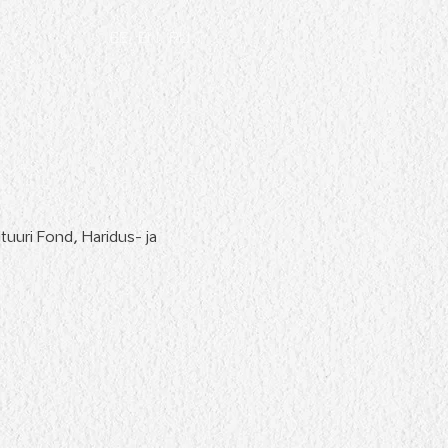
EE
EN
RU
uuri Fond, Haridus- ja