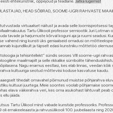
esti ehtekunstnik, õppejõud ja teadlane.
J
ätka lugemist
ÜLASTAJAD, HEAD SÕBRAD, SOOME-UGRI RAHVASTE MAAIL
tutvustada virtuaalset näitust ja avada selle loomisprotsessi t
 Maailmakuulus Tartu Ülikooli professor semiootik Juri Lotman o
uda tavade ja harjumuste kõrval koguni aja ja ruumi seadusi. 
se vahend ning kunsti üks geniaalseid omadusi on mõtteekspe
nnab kujundlikult ja täpselt edasi kunstniku mõttetöö olemuse
toloogia ja tehisintellekt“ sündis seoses VIII soome-ugri rahv
ogiline maailmapilt ja selle rikkalike sümbolite tähenduskihis
iõpilasena. Nagu enamus eestlasi, kes elab linnas, veedan kõik
arahva kultuuriga seotud mõtteviisi koduse kasvatuse kaudu.
egselt tihedalt omavahel põimunud muistse põhjarahva eluvi
tliku kultuuri juurtega. Meie soontes voolab põhjamaise soomeu
s elava väikerahva veri, kes oma asukohast lähtuvalt peab olema 
 ellu jääda.
sus Tartu Ülikool mind vabade kunstide professoriks. Profes
li emakeeleaasta ja rahvusülikooli 100. juubeliaasta ning 2020 