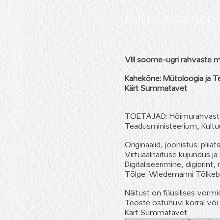
Kärt Summata
VIII soome-ugri rahvaste m
Kahekõne: Mütoloogia ja Te
Kärt Summatavet
TOETAJAD: Hõimurahvaste P
Teadusministeerium, Kultu
Originaalid, joonistus: pliiat
Virtuaalnäituse kujundus ja
Digitaliseerimine, digiprint
Tõlge: Wiedemanni Tõlkebü
Näitust on füüsilises vormis
Teoste ostuhuvi korral või
Kärt Summatavet