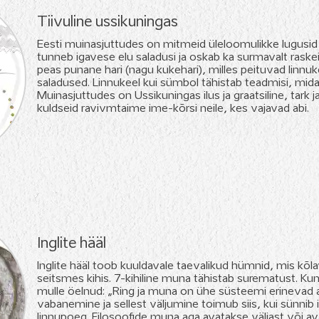
Tiivuline ussikuningas
Eesti muinasjuttudes on mitmeid üleloomulikke lugusid
tunneb igavese elu saladusi ja oskab ka surmavalt raskei
peas punane hari (nagu kukehari), milles peituvad linn
saladused. Linnukeel kui sümbol tähistab teadmisi, mida 
Muinasjuttudes on Ussikuningas ilus ja graatsiline, tark j
kuldseid ravivmtaime ime-kõrsi neile, kes vajavad abi.
Inglite hääl
Inglite hääl toob kuuldavale taevalikud hümnid, mis kõ
seitsmes kihis. 7-kihiline muna tähistab surematust. Ku
mulle öelnud: „Ring ja muna on ühe süsteemi erinevad 
vabanemine ja sellest väljumine toimub siis, kui sünnib
linnupoeg. Filosoofide muna aga avatakse väljast või av